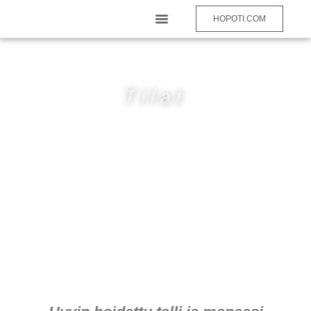
HOPOTI.COM
Tilat
Meiltä löytyy upeat puitteet harrastamiselle!